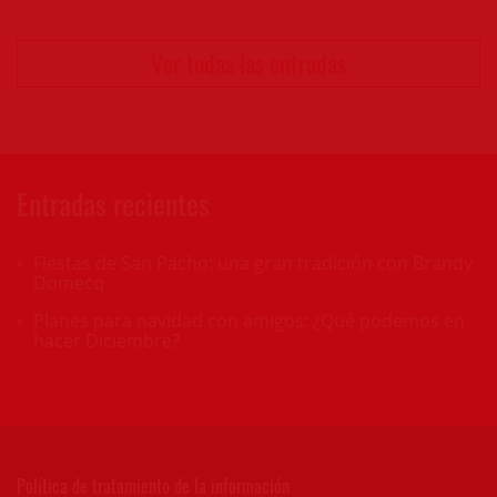
Ver todas las entradas
Entradas recientes
Fiestas de San Pacho: una gran tradición con Brandy
Domecq
Planes para navidad con amigos: ¿Qué podemos en
hacer Diciembre?
Política de tratamiento de la información