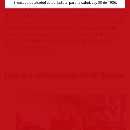
podía quedar por fuera de esta gran celebración.
El exceso de alcohol es perjudicial para la salud. Ley 30 de 1986.
Tanto locales como visitantes disfrutaron de estos días
de fiesta junto con Domecq uniendo creencias y
emociones autóctonas de esta gran región asumiendo
y prolongando toda la gran energía que caracteriza
nuestra colombianidad. Acompáñanos a disfrutar de
algunos momentos especiales que vivimos en las
Fiestas de San Pacho
Fotos de la celebración con Brandy Domecq: